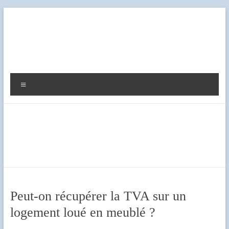
Aller
au
contenu
Diag
Expert
Menu
Peut-on récupérer la TVA sur un
logement loué en meublé ?