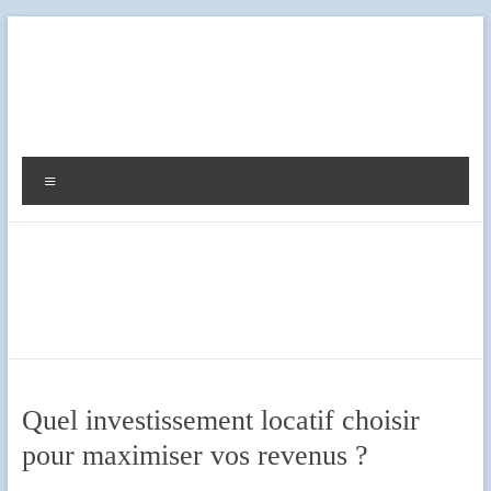
Aller
au
contenu
Diag
Expert
Menu
Quel investissement locatif choisir
pour maximiser vos revenus ?