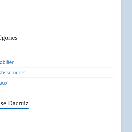
égories
bilier
stissements
aux
ise Dacruiz