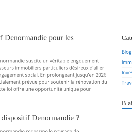
tif Denormandie pour les
Cat
Blog
Denormandie suscite un véritable engouement
Immo
isseurs immobiliers particuliers désireux d’allier
Inve
 engagement social. En prolongeant jusqu’en 2026
tialement prévue pour soutenir la rénovation du
Trav
tte loi offre une opportunité unique pour
Bla
 dispositif Denormandie ?
Denormandie redessine le paysage de