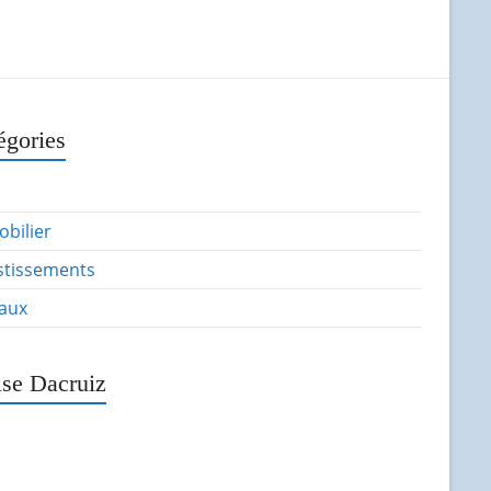
égories
bilier
stissements
aux
ise Dacruiz