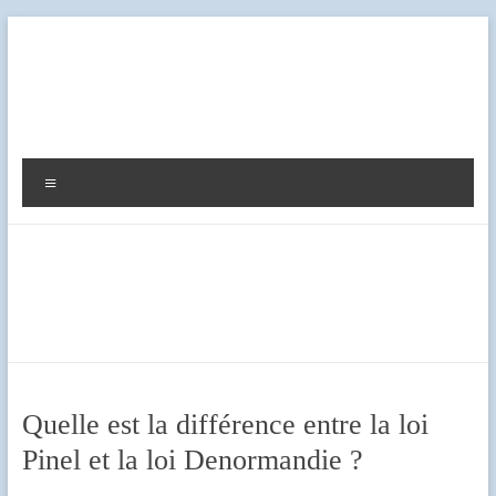
Aller
au
contenu
Diag
Expert
Menu
Quelle est la différence entre la loi
Pinel et la loi Denormandie ?