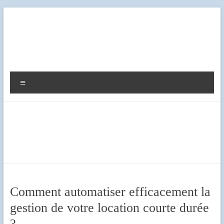
Aller
au
contenu
Diag
Expert
Menu
Comment automatiser efficacement la
gestion de votre location courte durée
?