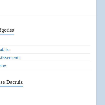
égories
bilier
stissements
aux
ise Dacruiz