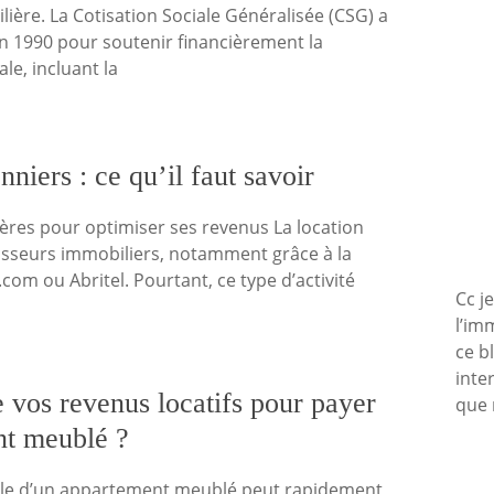
ilière. La Cotisation Sociale Généralisée (CSG) a
en 1990 pour soutenir financièrement la
le, incluant la
nniers : ce qu’il faut savoir
ères pour optimiser ses revenus La location
stisseurs immobiliers, notamment grâce à la
m ou Abritel. Pourtant, ce type d’activité
Cc j
l’im
ce b
inte
 vos revenus locatifs pour payer
que 
nt meublé ?
cale d’un appartement meublé peut rapidement