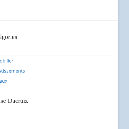
égories
bilier
stissements
aux
ise Dacruiz