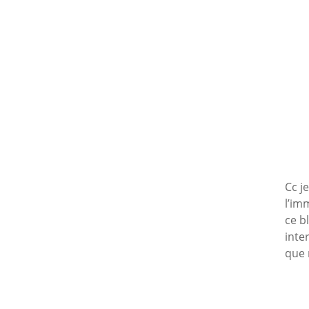
Cc j
l’im
ce b
inte
que 