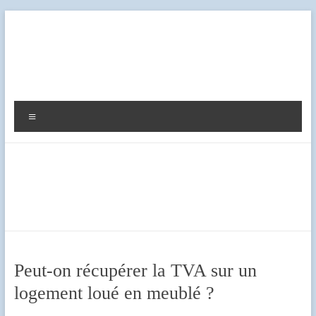
Aller
au
contenu
Diag
Expert
Menu
Peut-on récupérer la TVA sur un
logement loué en meublé ?