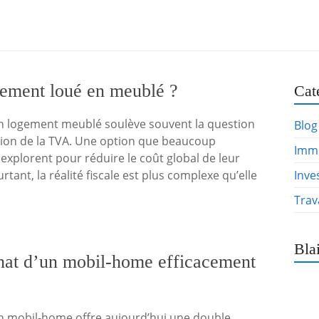
gement loué en meublé ?
Cat
un logement meublé soulève souvent la question
Blog
tion de la TVA. Une option que beaucoup
Immo
 explorent pour réduire le coût global de leur
rtant, la réalité fiscale est plus complexe qu’elle
Inve
Trav
Bla
hat d’un mobil-home efficacement
un mobil-home offre aujourd’hui une double