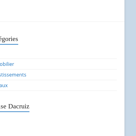
égories
bilier
stissements
aux
ise Dacruiz