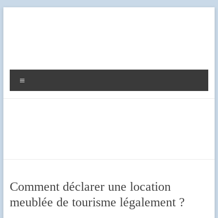
Aller
au
contenu
Diag
Expert
Menu
Comment déclarer une location
meublée de tourisme légalement ?