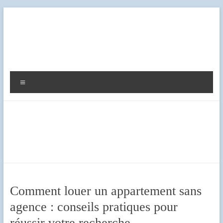
Aller
au
contenu
Diag
Expert
Menu
Comment louer un appartement sans
agence : conseils pratiques pour
réussir votre recherche