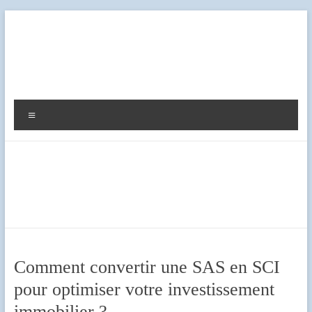
Aller
au
contenu
Diag
Expert
Menu
Comment convertir une SAS en SCI
pour optimiser votre investissement
immobilier ?