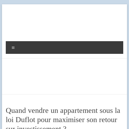
Aller
au
contenu
Diag
Expert
Menu
Quand vendre un appartement sous la
loi Duflot pour maximiser son retour
sur investissement ?