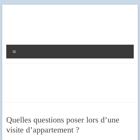
Aller
au
contenu
Diag
Expert
Menu
Quelles questions poser lors d’une
visite d’appartement ?