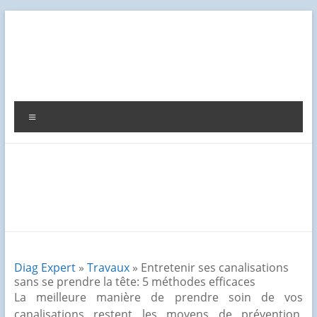
Aller
au
contenu
Diag
Expert
Menu
Diag Expert
»
Travaux
» Entretenir ses canalisations
sans se prendre la tête: 5 méthodes efficaces
La meilleure manière de prendre soin de vos
canalisations restent les moyens de prévention.