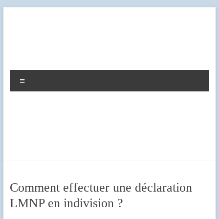
Aller
au
contenu
Diag
Expert
Menu
Comment effectuer une déclaration
LMNP en indivision ?