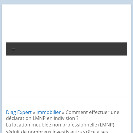
Aller
au
contenu
Diag
Expert
Menu
Diag Expert
»
Immobilier
» Comment effectuer une
déclaration LMNP en indivision ?
La location meublée non professionnelle (LMNP)
séduit de nombreux investisseurs grâce à ses