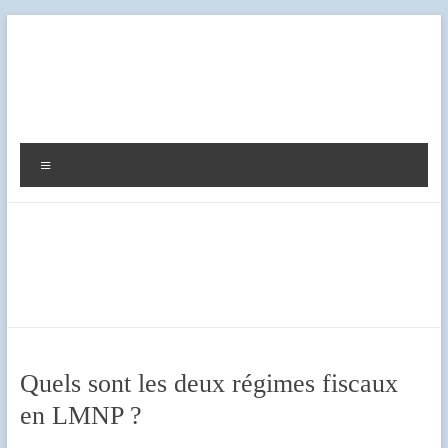
Aller
au
contenu
Diag
Expert
Menu
Quels sont les deux régimes fiscaux
en LMNP ?