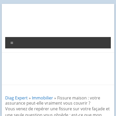
Aller
au
contenu
Diag
Expert
Menu
Diag Expert
»
Immobilier
» Fissure maison : votre
assurance peut-elle vraiment vous couvrir ?
Vous venez de repérer une fissure sur votre façade et
une seule question vous obsède : est-ce que mon