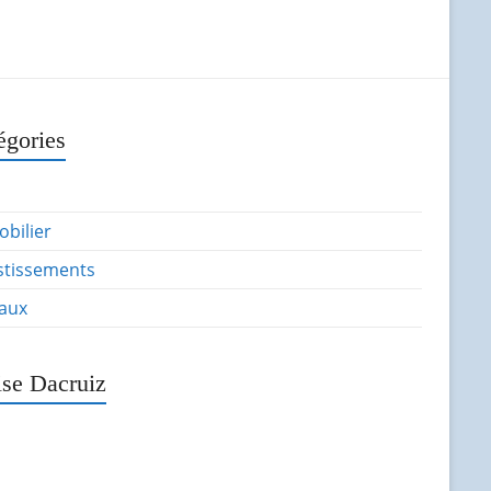
égories
bilier
stissements
aux
ise Dacruiz