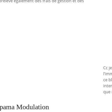
rélève également des frais de gestion et des
Cc j
l’im
ce b
inte
que 
oupama Modulation